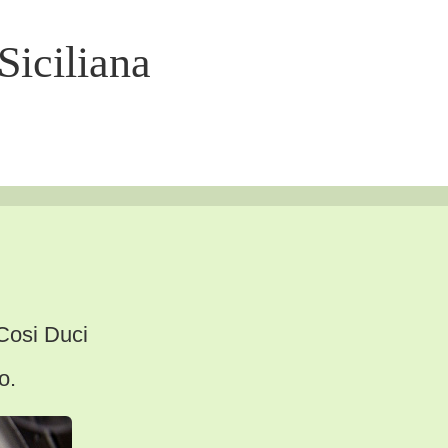
Siciliana
 Cosi Duci
o.