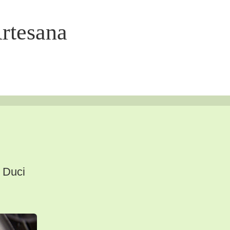
Artesana
i Duci